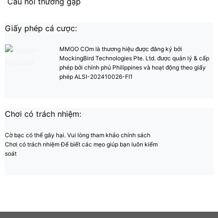
Câu hỏi thường gặp
Giấy phép cá cược:
MMOO COm là thương hiệu được đăng ký bởi
MockingBird Technologies Pte. Ltd. được quản lý & cấp
phép bởi chính phủ Philippines và hoạt động theo giấy
phép ALSI-202410026-FI1
Chơi có trách nhiệm:
Cờ bạc có thể gây hại. Vui lòng tham khảo chính sách
Chơi có trách nhiệm Để biết các mẹo giúp bạn luôn kiểm
soát