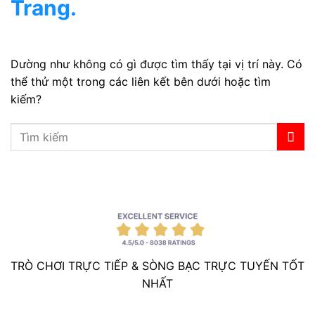
Trang.
Dường như không có gì được tìm thấy tại vị trí này. Có
thể thử một trong các liên kết bên dưới hoặc tìm
kiếm?
TRÒ CHƠI TRỰC TIẾP & SÒNG BẠC TRỰC TUYẾN TỐT
NHẤT