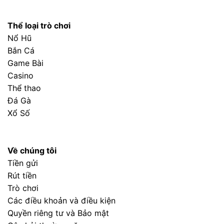
Thể loại trò chơi
Nổ Hũ
Bắn Cá
Game Bài
Casino
Thể thao
Đá Gà
Xổ Số
Về chúng tôi
Tiền gửi
Rút tiền
Trò chơi
Các điều khoản và điều kiện
Quyền riêng tư và Bảo mật