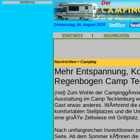
WERBUNG
Donnerstag, 06. August 2026
STARTSEITE
|
NACHRICHTEN
Nachrichten > Camping
Mehr Entspannung, K
Regenbogen Camp Te
(red)
Zum Wohle der CampinggÃ¤ste 
Ausstattung im Camp Tecklenburg we
Gast etwas anderes. WÃ¤hrend die e
komfortablen Stellplatzes und die 
eine groÃŸe Zeltwiese mit Grillplatz.
Nach umfangreichen Investitionen ze
Seite. Ab dem Sommer kÃ¶nnen die