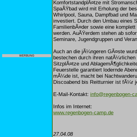
KomfortstandplÃ¤tze mit Stromansch
SpaÃŸbad wird mit Erholung der bes
Whirlpool, Sauna, Dampfbad und Ma
investiert. Durch den Umbau eines 
FamilienbÃ¤der sowie eine komplett 
werden. AuÃŸerdem stehen ab sofort
Seminare, Jugendgruppen und Veran
Auch an die jÃ¼ngeren GÃ¤ste wurde
WERBUNG
bestechen durch ihren natÃ¼rlichen
SitzplÃ¤tze und AblagemÃ¶glichkeit
Feuerstelle garantiert lodernde Aben
mÃ¼de ist, macht bei Nachtwanderu
Discoabend bis Reitturnier ist fÃ¼r
E-Mail-Kontakt:
info@regenbogen-c
Infos im Internet:
www.regenbogen-camp.de
27.04.08