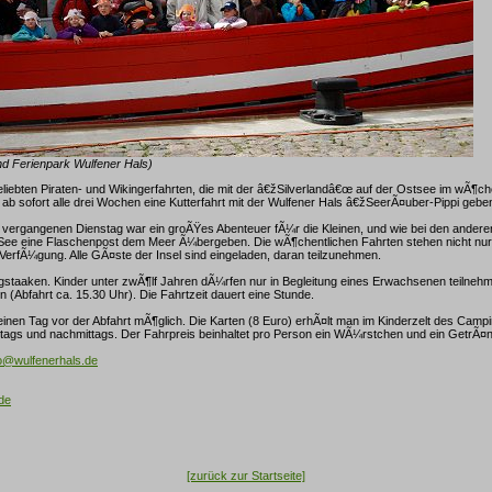
nd Ferienpark Wulfener Hals)
iebten Piraten- und Wikingerfahrten, die mit der â€žSilverlandâ€œ auf der Ostsee im wÃ¶c
s ab sofort alle drei Wochen eine Kutterfahrt mit der Wulfener Hals â€žSeerÃ¤uber-Pippi gebe
 vergangenen Dienstag war ein groÃŸes Abenteuer fÃ¼r die Kleinen, und wie bei den ander
ee eine Flaschenpost dem Meer Ã¼bergeben. Die wÃ¶chentlichen Fahrten stehen nicht nur
erfÃ¼gung. Alle GÃ¤ste der Insel sind eingeladen, daran teilzunehmen.
rgstaaken. Kinder unter zwÃ¶lf Jahren dÃ¼rfen nur in Begleitung eines Erwachsenen teilnehme
 (Abfahrt ca. 15.30 Uhr). Die Fahrtzeit dauert eine Stunde.
einen Tag vor der Abfahrt mÃ¶glich. Die Karten (8 Euro) erhÃ¤lt man im Kinderzelt des Camp
tags und nachmittags. Der Fahrpreis beinhaltet pro Person ein WÃ¼rstchen und ein GetrÃ¤n
fo@wulfenerhals.de
de
[zurück zur Startseite]