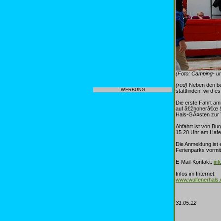
(Foto: Camping- u
(red)
Neben den bel
WERBUNG
stattfinden, wird e
Die erste Fahrt am
auf â€žhoherâ€œ S
Hals-GÃ¤sten zur V
Abfahrt ist von Bu
15.20 Uhr am Hafen
Die Anmeldung ist 
Ferienparks vormit
E-Mail-Kontakt:
in
Infos im Internet:
www.wulfenerhals.
31.05.12