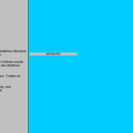
hentlichen Wechsel
WERBUNG
n.
en Fahrten wurde
 den Wulfener
n. Treffen ist
ing- und
k.