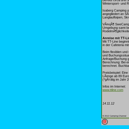
Wintersport- und R
Isaberg Camping oc
angegliedert an SÃ
Langlaufloipen, S
VÃ¤xjÃ¶ SweCamp E
Umgebung samt bef
RodelmÃ¶glichkeit
Anreise mit TT-L
Mit TT-Line beginn
in der Cafeteria m
Beim flexiblen und
und Buchungssituat
Anfrage/Buchung g
Berechnung: Bei e
berechnet. Buchbar
Preisbeispiel: Ei
LÃ¤nge ab 89 Euro
(*gÃ¼ltig im Jahr 
Infos im Internet:
www.ttline.com
14.11.12
© 2012 Camping-Channel