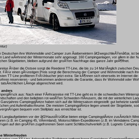
ntur)
 Deutschen ihre Wohnmobile und Camper zum Ãœberwintern â€žwegschlieÃŸenâ€œ, ist b
n Land wÃ¤hrend der Wintermonate sehr angesagt. 160 Campinganlagen, vor allem in der 
hen Skigebieten, bleiben aufgrund der groÃŸen Nachfrage das ganze Jahr geÃ¶ffnet.
eise Ã¼ber die Ostsee sorgt die Reederei TT-Line, die bis zu 14 Mal tÃ¤glich zwischen De
. FÃ¼r einen gÃ¼nstigen Preis sorgt die Berechnung der Camper und Wohnmobile nach ihr
ten TT-Line profitieren FrÃ¼hbucher jetzt extra: Sie kÃ¶nnen sich einerseits im Internet di
Ã¤hren reservieren - und bekommen andererseits die Garantie, dass ihr Wohnmobil oder 
er tatsÃ¤chlichen LÃ¤nge abgerechnet wird.
 anders
perglÃ¼ck aus: Nach einer FÃ¤hranreise mit TT-Line geht es in die schwedischen Winterspo
andschaften und den beliebten rot-weiÃŸen Schweden-HÃ¤usern, die mit der winterlichen Lan
 Ganzjahres-CampingplÃ¤tze haben sich auf die Wintersaison eingestellt: gut beheizte sanit
hen und AufenthaltsrÃ¤ume. Die meisten CampingplÃ¤tze liegen unweit der Skigebiete, so
vergnÃ¼gen bequem vom Stellplatz aus erreichbar ist.
d Langlaufgebieten vor der â€žHaustÃ¼râ€œ bieten einige CampingplÃ¤tze zusÃ¤tzlich Winte
ren (z.B. im Camping 45, VÃ¤rmland), Motorschlitten-Expeditionen (z.B. im Vemdalens Cam
Ã¼gen auf den groÃŸen zugefrorenen Seen samt Schlittschuhverleih (z.B. Lugnets Camping 
e Winterfreuden
 Stunden vom TT-Line-Anlegerhafen Trelleborg entfernt liegen Ganzjahres-CampingplÃ¤tze unw