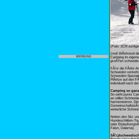
(Foto: SCR.se/Age
(red)
WÃ¤hrend die
WERBUNG
Camping im eigene
groÃŸen schwedisc
FÃ¼r die FÃ¤hr-Anr
Schweden verkehrt
Schweden-Spezialis
PlÃ¤tze auf den F
individuell nach d
Camping so ganz
So sieht pures Cam
an stillen Schneel
harmonisieren. Die
GemeinschaftskÃ¼c
winterliche Schnee
Neben den Ski- un
Hundeschlitten-Tou
oder Eislaufvergn
Falun, Dalarna).
SÃ¼dschwedisch
Bereits circa drei