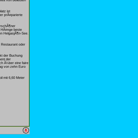
atz ist
er prÃ¤parierte
urschÃ¶ner
n HÃ¤nge beste
en HelgasjÃ¶n-See.
m Restaurant oder
nkt der Buchung
ent der
h Ã¼ber eine faire
lag von zehn Euro
l mit 6,60 Meter