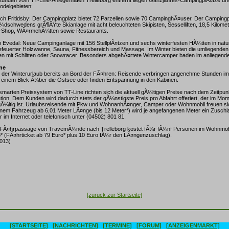
odelgebieten:
h Fritidsby: Der Campingplatz bietet 72 Parzellen sowie 70 CampinghÃ¤user. Der Campingpl
¼dschwedens grÃ¶ÃŸte Skianlage mit acht beleuchteten Skipisten, Sesselliften, 18,5 Kilomet
ki-Shop, WÃ¤rmehÃ¼tten sowie Restaurants.
vedal: Neue Campinganlage mit 156 StellplÃ¤tzen und sechs winterfesten HÃ¼tten in nat
euerter Holzwanne, Sauna, Fitnessbereich und Massage. Im Winter bieten die umliegende
en mit Schlitten oder Snowracer. Besonders abgehÃ¤rtete Wintercamper baden im anliegend
ine
t der Winterurlaub bereits an Bord der FÃ¤hren: Reisende verbringen angenehme Stunden i
it einem Blick Ã¼ber die Ostsee oder finden Entspannung in den Kabinen.
 smarten Preissystem von TT-Line richten sich die aktuell gÃ¼ltigen Preise nach dem Zeitpu
ion. Dem Kunden wird dadurch stets der gÃ¼nstigste Preis pro Abfahrt offeriert, der im Mom
Ã¼ltig ist. Urlaubsreisende mit Pkw und WohnanhÃ¤nger, Camper oder Wohnmobil freuen sic
inem Fahrzeug ab 6,01 Meter LÃ¤nge (bis 12 Meter*) wird je angefangenen Meter ein Zusch
 im Internet oder telefonisch unter (04502) 801 81.
ne FÃ¤hrpassage von TravemÃ¼nde nach Trelleborg kostet fÃ¼r fÃ¼nf Personen im Wohnmobi
* (FÃ¤hrticket ab 79 Euro* plus 10 Euro fÃ¼r den LÃ¤ngenzuschlag).
2013)
[zurück zur Startseite]
[STARTSEITE]
[NACHRICHTEN]
[TERMINE]
[FORUM]
[ANZEIGENMARKT]