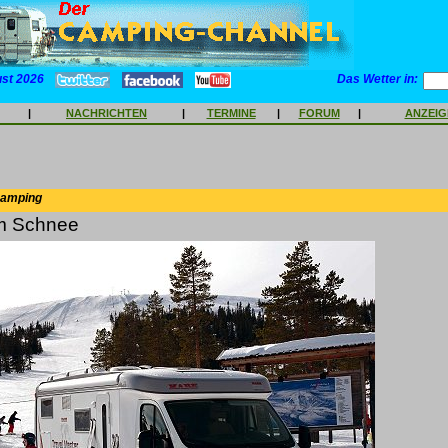
ust 2026
Das Wetter in:
|
NACHRICHTEN
|
TERMINE
|
FORUM
|
ANZEI
Camping
m Schnee