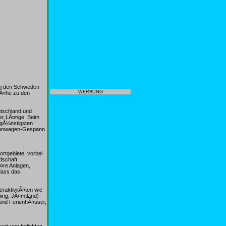
ei den Schweden
WERBUNG
NÃ¤he zu den
utschland und
er LÃ¤nge. Beim
e gÃ¼nstigsten
Wohnwagen-Gespann
rtgebiete, vorbei
dschaft
Ã¤re Anlagen,
dass das
raktivitÃ¤ten wie
ping, JÃ¤mtland)
und FerienhÃ¤user,
eit von beliebten